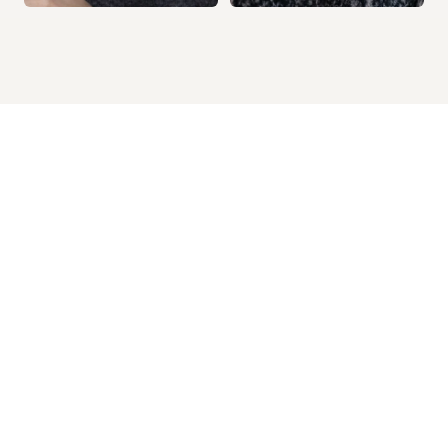
Clara Simon
Clement Amiel
Head of Sales
SEO Expert
Relation client, 
Référencement naturel 
cadrage des besoins 
et optimisation 
et suivi des projets.
Google.
UPLENCE - VOTRE EXPERT DIGITAL 
conçus pour 
des professionnels
La confiance de plus de 
800 professionnels
Prendre rendez-vous