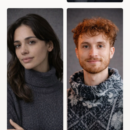
Logan Barré
Hugo Pennel
Fondateur
Lead Designer
Stratégie digitale, SEO 
Design UX/UI et 
et pilotage des projets 
conception des 
Uplence.
interfaces des sites.