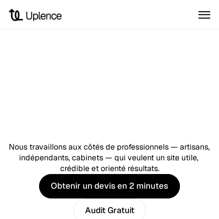
🇫🇷  Site internet et visibilité Google pour générer des clients.
🇫🇷  
Des sites pensés pour 
inspirer confiance et 
Nous travaillons aux côtés de professionnels — artisans, 
générer des contacts.
indépendants, cabinets — qui veulent un site utile, 
crédible et orienté résultats.
Obtenir un devis en 2 minutes
Obtenir un devis en 2 minutes
Audit Gratuit