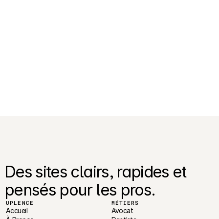
Mobile-first : pourquoi penser 
mobile change tout ?
Pourquoi la plupart des sites ne 
convertissent pas ?
Des sites clairs, rapides et 
pensés pour les pros.
UPLENCE
MÉTIERS
Accueil
Avocat